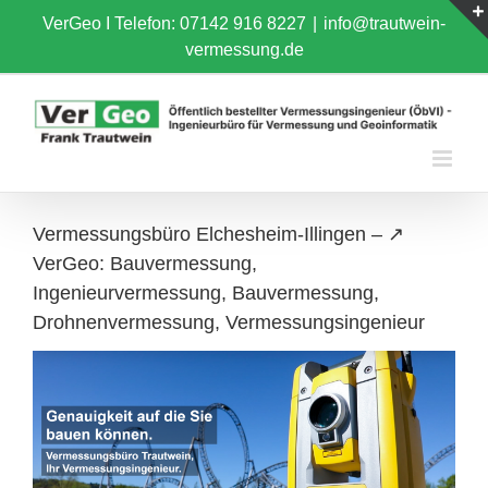
Skip
VerGeo I
Telefon: 07142 916 8227
|
info@trautwein-
to
vermessung.de
content
Vermessungsbüro Elchesheim-Illingen – ↗️
VerGeo: Bauvermessung,
Ingenieurvermessung, Bauvermessung,
Drohnenvermessung, Vermessungsingenieur