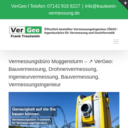
Skip
VerGeo I
Telefon: 07142 916 8227
|
info@trautwein-
to
vermessung.de
content
Vermessungsbüro Muggensturm – ↗️ VerGeo:
Bauvermessung, Drohnenvermessung,
Ingenieurvermessung, Bauvermessung,
Vermessungsingenieur