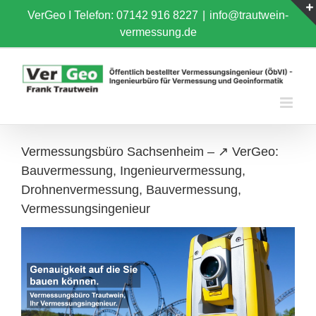
Skip
VerGeo I
Telefon: 07142 916 8227
|
info@trautwein-
to
vermessung.de
content
Vermessungsbüro Sachsenheim – ↗️ VerGeo:
Bauvermessung, Ingenieurvermessung,
Drohnenvermessung, Bauvermessung,
Vermessungsingenieur