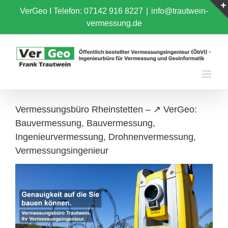
Skip
VerGeo I
Telefon: 07142 916 8227
|
info@trautwein-
to
vermessung.de
content
Vermessungsbüro Rheinstetten – ↗️ VerGeo:
Bauvermessung, Bauvermessung,
Ingenieurvermessung, Drohnenvermessung,
Vermessungsingenieur