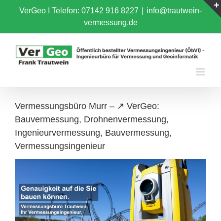
Skip
VerGeo I
Telefon: 07142 916 8227
|
info@trautwein-
to
vermessung.de
content
Vermessungsbüro Murr – ↗️ VerGeo:
Bauvermessung, Drohnenvermessung,
Ingenieurvermessung, Bauvermessung,
Vermessungsingenieur