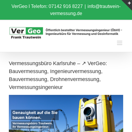
Skip
VerGeo I
Telefon: 07142 916 8227
|
info@trautwein-
to
vermessung.de
content
Vermessungsbüro Karlsruhe – ↗️ VerGeo:
Bauvermessung, Ingenieurvermessung,
Bauvermessung, Drohnenvermessung,
Vermessungsingenieur