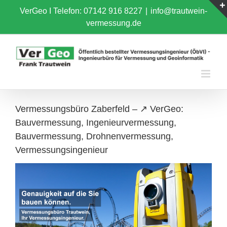
Skip
VerGeo I
Telefon: 07142 916 8227
|
info@trautwein-
to
vermessung.de
content
Vermessungsbüro Zaberfeld – ↗️ VerGeo:
Bauvermessung, Ingenieurvermessung,
Bauvermessung, Drohnenvermessung,
Vermessungsingenieur