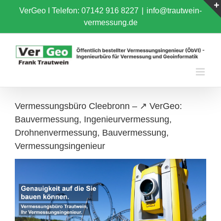
Skip
VerGeo I
Telefon: 07142 916 8227
|
info@trautwein-
to
vermessung.de
content
Vermessungsbüro Cleebronn – ↗️ VerGeo:
Bauvermessung, Ingenieurvermessung,
Drohnenvermessung, Bauvermessung,
Vermessungsingenieur