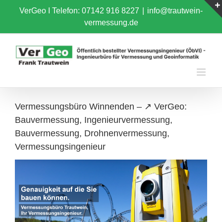
Skip
VerGeo I
Telefon: 07142 916 8227
|
info@trautwein-
to
vermessung.de
content
Vermessungsbüro Winnenden – ↗️ VerGeo:
Bauvermessung, Ingenieurvermessung,
Bauvermessung, Drohnenvermessung,
Vermessungsingenieur