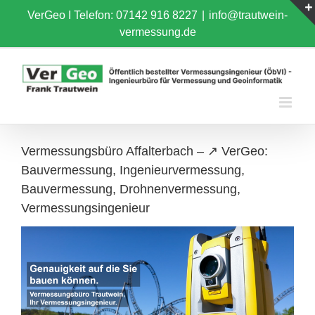
Skip
VerGeo I
Telefon: 07142 916 8227
|
info@trautwein-
to
vermessung.de
content
Vermessungsbüro Affalterbach – ↗️ VerGeo:
Bauvermessung, Ingenieurvermessung,
Bauvermessung, Drohnenvermessung,
Vermessungsingenieur