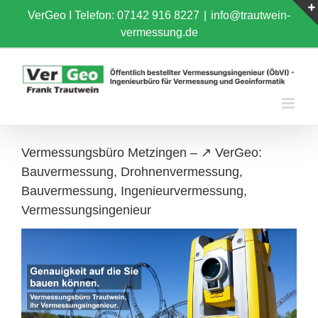
Skip
VerGeo I
Telefon: 07142 916 8227
|
info@trautwein-
to
vermessung.de
content
Vermessungsbüro Metzingen – ↗️ VerGeo:
Bauvermessung, Drohnenvermessung,
Bauvermessung, Ingenieurvermessung,
Vermessungsingenieur