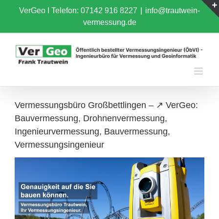
Skip
VerGeo I
Telefon: 07142 916 8227
|
info@trautwein-
to
vermessung.de
content
Vermessungsbüro Großbettlingen – ↗️ VerGeo:
Bauvermessung, Drohnenvermessung,
Ingenieurvermessung, Bauvermessung,
Vermessungsingenieur