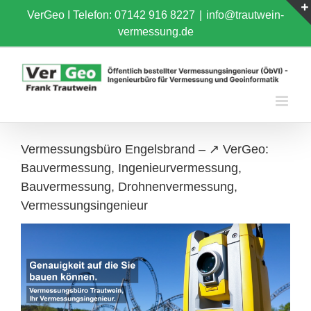
Skip
VerGeo I
Telefon: 07142 916 8227
|
info@trautwein-
to
vermessung.de
content
Vermessungsbüro Engelsbrand – ↗️ VerGeo:
Bauvermessung, Ingenieurvermessung,
Bauvermessung, Drohnenvermessung,
Vermessungsingenieur