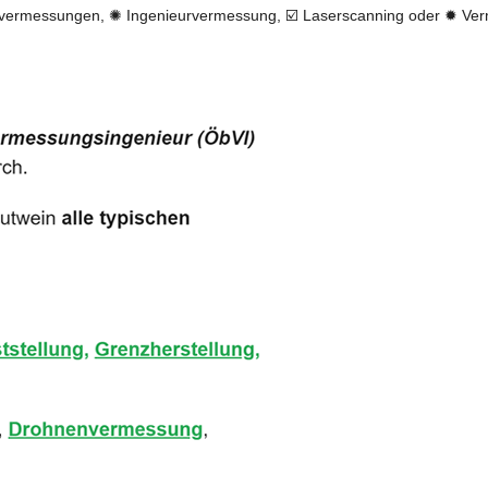
ermessungen, ✺ Ingenieurvermessung, ☑️ Laserscanning oder ✹ Verme