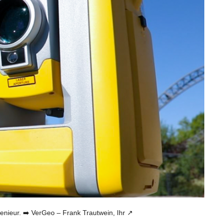
eur. ➡️ VerGeo – Frank Trautwein, Ihr ↗️