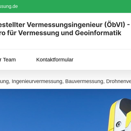
ssung.de
hr Team
Kontaktformular
sung, Ingenieurvermessung, Bauvermessung, Drohnenv