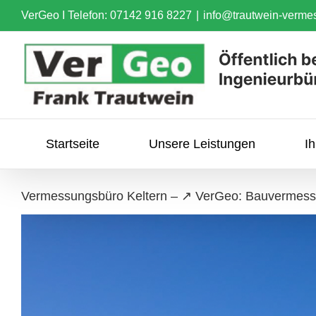
Skip
VerGeo I
Telefon: 07142 916 8227
|
info@trautwein-verme
to
content
Startseite
Unsere Leistungen
I
Vermessungsbüro Keltern – ↗️ VerGeo: Bauvermes