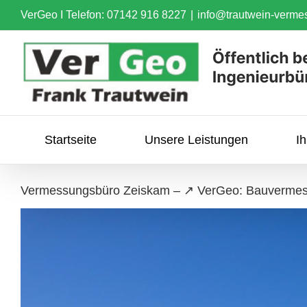
Skip
VerGeo I
Telefon: 07142 916 8227
|
info@trautwein-verme
to
content
Startseite
Unsere Leistungen
I
Vermessungsbüro Zeiskam – ↗️ VerGeo: Bauvermes