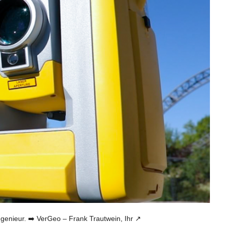
ieur. ➡️ VerGeo – Frank Trautwein, Ihr ↗️