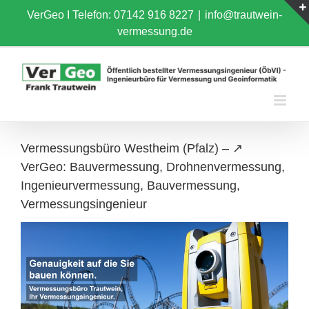
Skip
VerGeo I
Telefon: 07142 916 8227
|
info@trautwein-
to
vermessung.de
content
Vermessungsbüro Westheim (Pfalz) – ↗️
VerGeo: Bauvermessung, Drohnenvermessung,
Ingenieurvermessung, Bauvermessung,
Vermessungsingenieur