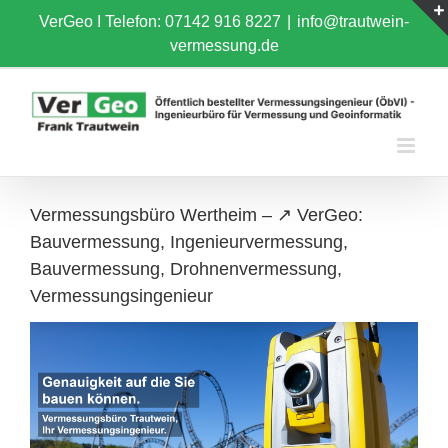
Skip
VerGeo I
Telefon: 07142 916 8227
|
info@trautwein-
to
vermessung.de
content
Vermessungsbüro Wertheim – ↗️ VerGeo:
Bauvermessung, Ingenieurvermessung,
Bauvermessung, Drohnenvermessung,
Vermessungsingenieur