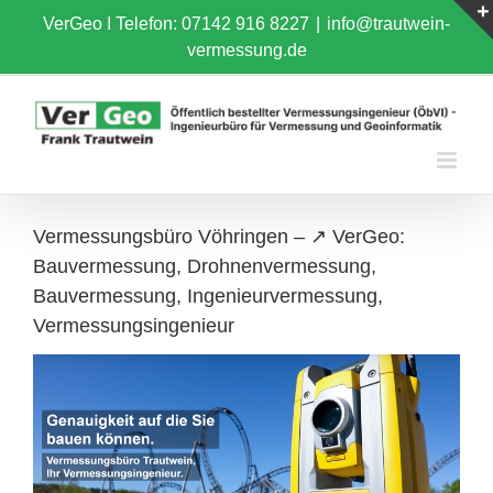
Skip
VerGeo I
Telefon: 07142 916 8227
|
info@trautwein-
to
vermessung.de
content
Vermessungsbüro Vöhringen – ↗️ VerGeo:
Bauvermessung, Drohnenvermessung,
Bauvermessung, Ingenieurvermessung,
Vermessungsingenieur