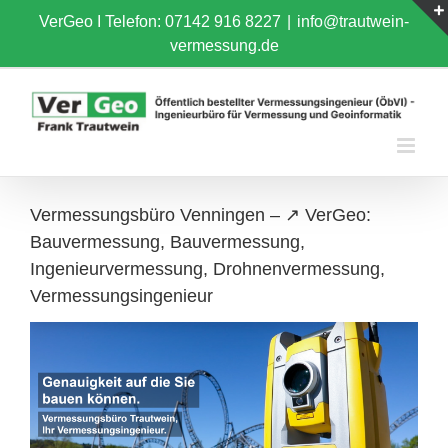
Skip
VerGeo I
Telefon: 07142 916 8227
|
info@trautwein-
to
vermessung.de
content
Vermessungsbüro Venningen – ↗️ VerGeo:
Bauvermessung, Bauvermessung,
Ingenieurvermessung, Drohnenvermessung,
Vermessungsingenieur