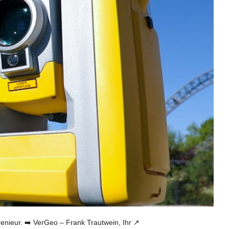
eur. ➡️ VerGeo – Frank Trautwein, Ihr ↗️