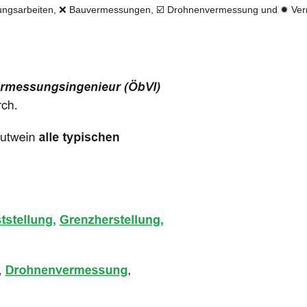
ungsarbeiten, ❌ Bauvermessungen, ☑️ Drohnenvermessung und ✹ Verm