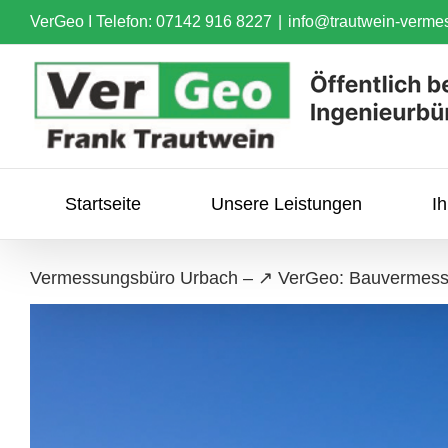
Skip
VerGeo I
Telefon: 07142 916 8227
|
info@trautwein-verme
to
content
Startseite
Unsere Leistungen
I
Vermessungsbüro Urbach – ↗️ VerGeo: Bauvermess