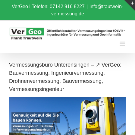
Skip
VerGeo I
Telefon: 07142 916 8227
|
info@trautwein-
to
vermessung.de
content
Vermessungsbüro Unterensingen – ↗️ VerGeo:
Bauvermessung, Ingenieurvermessung,
Drohnenvermessung, Bauvermessung,
Vermessungsingenieur