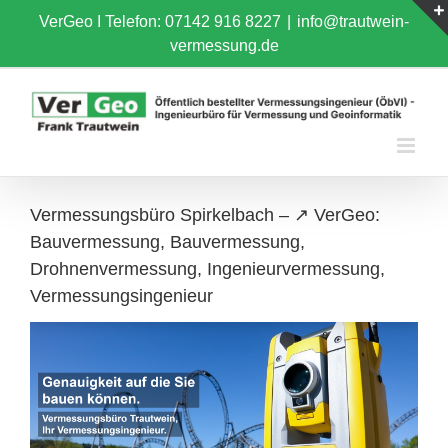
Skip
VerGeo I
Telefon: 07142 916 8227
|
info@trautwein-
to
vermessung.de
content
Vermessungsbüro Spirkelbach – ↗️ VerGeo:
Bauvermessung, Bauvermessung,
Drohnenvermessung, Ingenieurvermessung,
Vermessungsingenieur