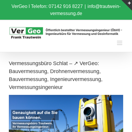
Skip
VerGeo I
Telefon: 07142 916 8227
|
info@trautwein-
to
vermessung.de
content
Vermessungsbüro Schlat – ↗️ VerGeo:
Bauvermessung, Drohnenvermessung,
Bauvermessung, Ingenieurvermessung,
Vermessungsingenieur