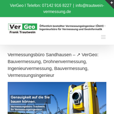
Skip
VerGeo I
Telefon: 07142 916 8227
|
info@trautwein-
to
vermessung.de
content
Vermessungsbüro Sandhausen – ↗️ VerGeo:
Bauvermessung, Drohnenvermessung,
Ingenieurvermessung, Bauvermessung,
Vermessungsingenieur