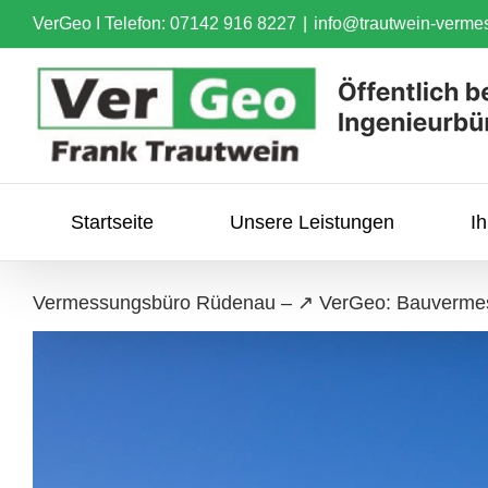
Skip
VerGeo I
Telefon: 07142 916 8227
|
info@trautwein-verme
to
content
Startseite
Unsere Leistungen
I
Vermessungsbüro Rüdenau – ↗️ VerGeo: Bauverme