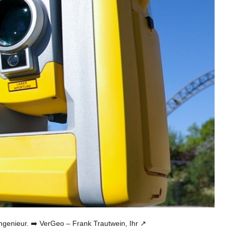
ieur. ➡️ VerGeo – Frank Trautwein, Ihr ↗️