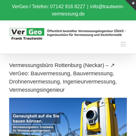
Skip
VerGeo I
Telefon: 07142 916 8227
|
info@trautwein-
to
vermessung.de
content
Vermessungsbüro Rottenburg (Neckar) – ↗️
VerGeo: Bauvermessung, Bauvermessung,
Drohnenvermessung, Ingenieurvermessung,
Vermessungsingenieur