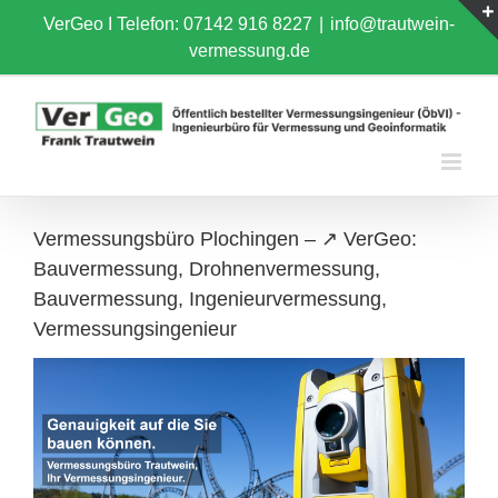
Skip
VerGeo I
Telefon: 07142 916 8227
|
info@trautwein-
to
vermessung.de
content
Vermessungsbüro Plochingen – ↗️ VerGeo:
Bauvermessung, Drohnenvermessung,
Bauvermessung, Ingenieurvermessung,
Vermessungsingenieur