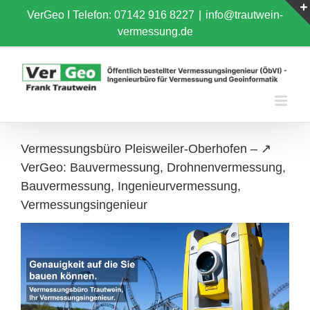
Skip
VerGeo I
Telefon: 07142 916 8227
|
info@trautwein-
to
vermessung.de
content
Vermessungsbüro Pleisweiler-Oberhofen – ↗️
VerGeo: Bauvermessung, Drohnenvermessung,
Bauvermessung, Ingenieurvermessung,
Vermessungsingenieur