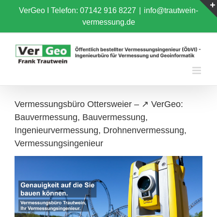
Skip
VerGeo I
Telefon: 07142 916 8227
|
info@trautwein-
to
vermessung.de
content
Vermessungsbüro Ottersweier – ↗️ VerGeo:
Bauvermessung, Bauvermessung,
Ingenieurvermessung, Drohnenvermessung,
Vermessungsingenieur