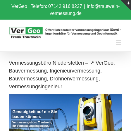
Skip
VerGeo I
Telefon: 07142 916 8227
|
info@trautwein-
to
vermessung.de
content
Vermessungsbüro Niederstetten – ↗️ VerGeo:
Bauvermessung, Ingenieurvermessung,
Bauvermessung, Drohnenvermessung,
Vermessungsingenieur