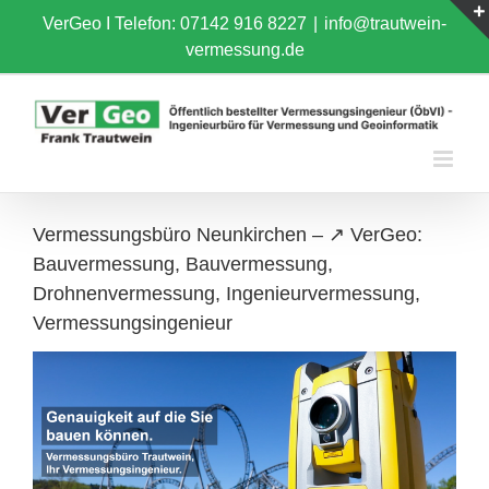
Skip
VerGeo I
Telefon: 07142 916 8227
|
info@trautwein-
to
vermessung.de
content
Vermessungsbüro Neunkirchen – ↗️ VerGeo:
Bauvermessung, Bauvermessung,
Drohnenvermessung, Ingenieurvermessung,
Vermessungsingenieur