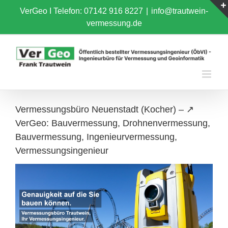
Skip
VerGeo I
Telefon: 07142 916 8227
|
info@trautwein-
to
vermessung.de
content
Vermessungsbüro Neuenstadt (Kocher) – ↗️
VerGeo: Bauvermessung, Drohnenvermessung,
Bauvermessung, Ingenieurvermessung,
Vermessungsingenieur