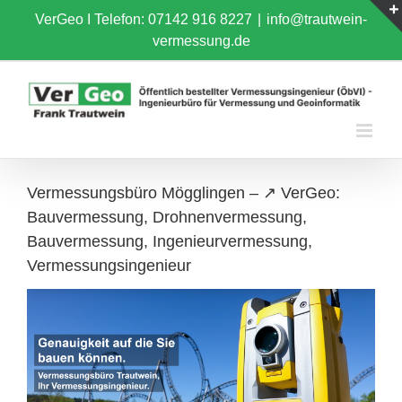
Skip
VerGeo I
Telefon: 07142 916 8227
|
info@trautwein-
to
vermessung.de
content
Vermessungsbüro Mögglingen – ↗️ VerGeo:
Bauvermessung, Drohnenvermessung,
Bauvermessung, Ingenieurvermessung,
Vermessungsingenieur