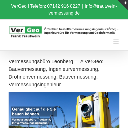
Skip
VerGeo I
Telefon: 07142 916 8227
|
info@trautwein-
to
vermessung.de
content
Vermessungsbüro Leonberg – ↗️ VerGeo:
Bauvermessung, Ingenieurvermessung,
Drohnenvermessung, Bauvermessung,
Vermessungsingenieur