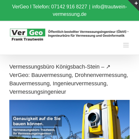
Skip
VerGeo I
Telefon: 07142 916 8227
|
info@trautwein-
to
vermessung.de
content
Vermessungsbüro Königsbach-Stein – ↗️
VerGeo: Bauvermessung, Drohnenvermessung,
Bauvermessung, Ingenieurvermessung,
Vermessungsingenieur