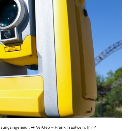
gsingenieur. ➡️ VerGeo – Frank Trautwein, Ihr ↗️