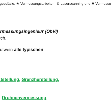
eodäsie, ★ Vermessungsarbeiten, ☑️ Laserscanning und ✹ Vermessung