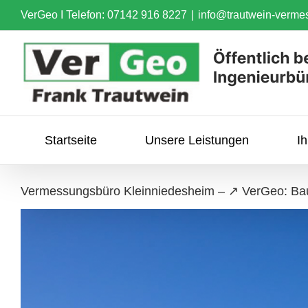
Skip
VerGeo I
Telefon: 07142 916 8227
|
info@trautwein-verme
to
content
Startseite
Unsere Leistungen
I
Vermessungsbüro Kleinniedesheim – ↗️ VerGeo: B