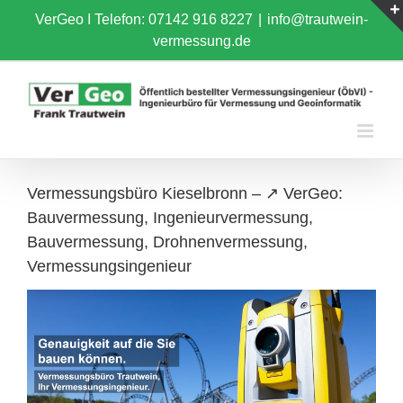
Skip
VerGeo I
Telefon: 07142 916 8227
|
info@trautwein-
to
vermessung.de
content
Vermessungsbüro Kieselbronn – ↗️ VerGeo:
Bauvermessung, Ingenieurvermessung,
Bauvermessung, Drohnenvermessung,
Vermessungsingenieur