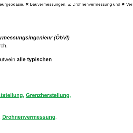
ieurgeodäsie, ❌ Bauvermessungen, ☑️ Drohnenvermessung und ✹ Verme