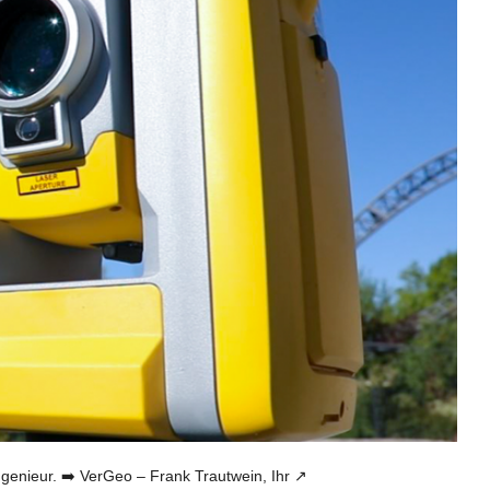
ieur. ➡️ VerGeo – Frank Trautwein, Ihr ↗️