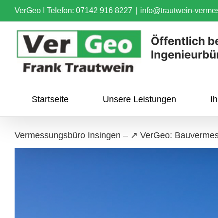
Skip
VerGeo I
Telefon: 07142 916 8227
|
info@trautwein-verme
to
content
Startseite
Unsere Leistungen
I
Vermessungsbüro Insingen – ↗️ VerGeo: Bauverme