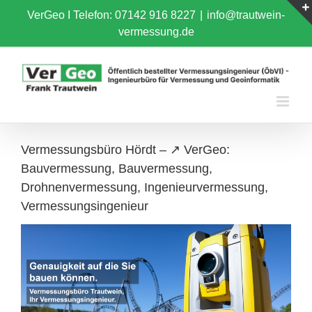
Skip
VerGeo I
Telefon: 07142 916 8227
|
info@trautwein-
to
vermessung.de
content
Vermessungsbüro Hördt – ↗️ VerGeo:
Bauvermessung, Bauvermessung,
Drohnenvermessung, Ingenieurvermessung,
Vermessungsingenieur