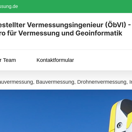
ssung.de
hr Team
Kontaktformular
auvermessung, Bauvermessung, Drohnenvermessung, I