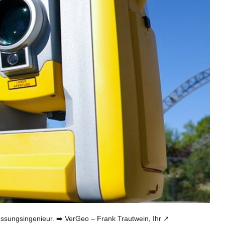
ngsingenieur. ➡️ VerGeo – Frank Trautwein, Ihr ↗️