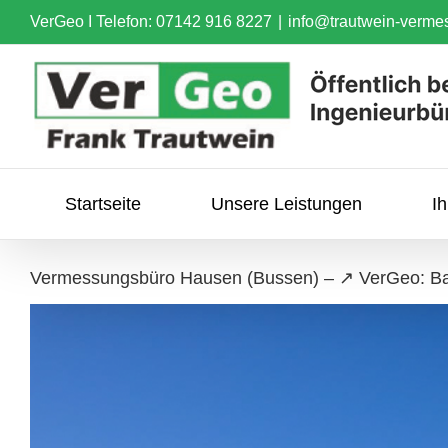
Skip
VerGeo I
Telefon: 07142 916 8227
|
info@trautwein-verme
to
content
Startseite
Unsere Leistungen
I
Vermessungsbüro Hausen (Bussen) – ↗️ VerGeo: B