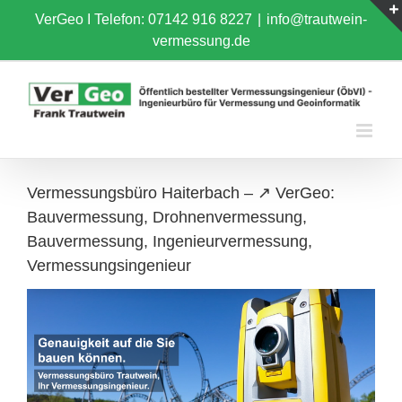
Skip
VerGeo I
Telefon: 07142 916 8227
|
info@trautwein-
to
vermessung.de
content
Vermessungsbüro Haiterbach – ↗️ VerGeo:
Bauvermessung, Drohnenvermessung,
Bauvermessung, Ingenieurvermessung,
Vermessungsingenieur