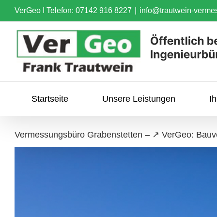
Skip
VerGeo I
Telefon: 07142 916 8227
|
info@trautwein-verme
to
content
Startseite
Unsere Leistungen
I
Vermessungsbüro Grabenstetten – ↗️ VerGeo: Bau