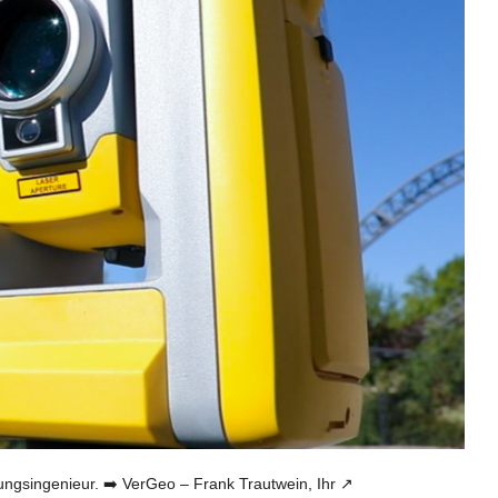
ingenieur. ➡️ VerGeo – Frank Trautwein, Ihr ↗️