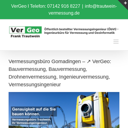
Skip
VerGeo I
Telefon: 07142 916 8227
|
info@trautwein-
to
vermessung.de
content
Vermessungsbüro Gomadingen – ↗️ VerGeo:
Bauvermessung, Bauvermessung,
Drohnenvermessung, Ingenieurvermessung,
Vermessungsingenieur