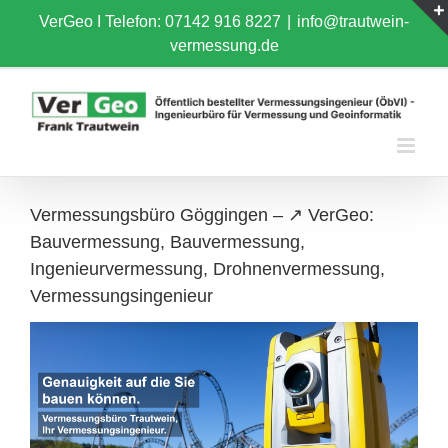
Skip
VerGeo I
Telefon: 07142 916 8227
|
info@trautwein-
to
vermessung.de
content
Vermessungsbüro Göggingen – ↗️ VerGeo:
Bauvermessung, Bauvermessung,
Ingenieurvermessung, Drohnenvermessung,
Vermessungsingenieur