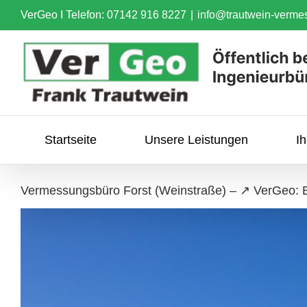
Skip
VerGeo I
Telefon: 07142 916 8227
|
info@trautwein-verme
to
content
Startseite
Unsere Leistungen
I
Vermessungsbüro Forst (Weinstraße) – ↗️ VerGeo