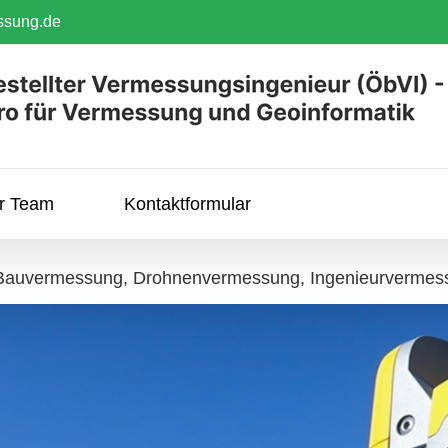
ssung.de
hr Team
Kontaktformular
: Bauvermessung, Drohnenvermessung, Ingenieurverme