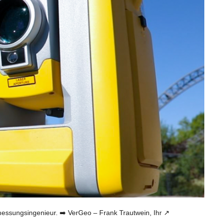
sungsingenieur. ➡️ VerGeo – Frank Trautwein, Ihr ↗️