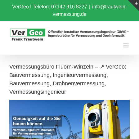
Skip
VerGeo I
Telefon: 07142 916 8227
|
info@trautwein-
to
vermessung.de
content
Vermessungsbüro Fluorn-Winzeln – ↗️ VerGeo:
Bauvermessung, Ingenieurvermessung,
Bauvermessung, Drohnenvermessung,
Vermessungsingenieur