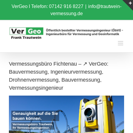
Skip
VerGeo I
Telefon: 07142 916 8227
|
info@trautwein-
to
vermessung.de
content
Vermessungsbüro Fichtenau – ↗️ VerGeo:
Bauvermessung, Ingenieurvermessung,
Drohnenvermessung, Bauvermessung,
Vermessungsingenieur