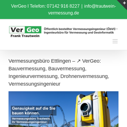
Skip
VerGeo I
Telefon: 07142 916 8227
|
info@trautwein-
to
vermessung.de
content
Vermessungsbüro Ettlingen – ↗️ VerGeo:
Bauvermessung, Bauvermessung,
Ingenieurvermessung, Drohnenvermessung,
Vermessungsingenieur