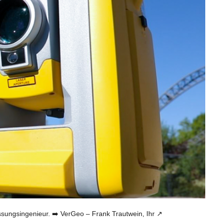
gsingenieur. ➡️ VerGeo – Frank Trautwein, Ihr ↗️