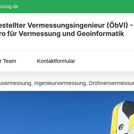
ssung.de
hr Team
Kontaktformular
Bauvermessung, Ingenieurvermessung, Drohnenvermess