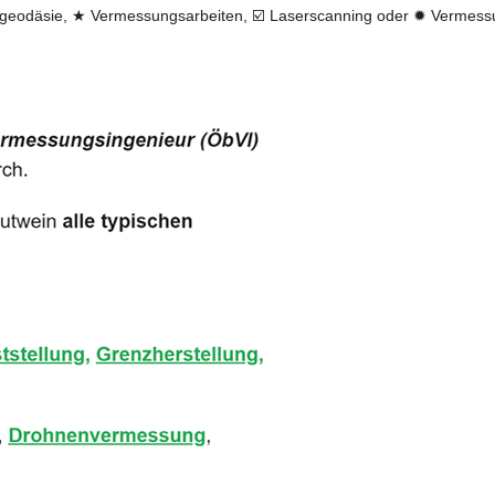
eodäsie, ★ Vermessungsarbeiten, ☑️ Laserscanning oder ✹ Vermessun