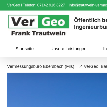
Skip
VerGeo I
Telefon: 07142 916 8227
|
info@trautwein-verme
to
content
Startseite
Unsere Leistungen
I
Vermessungsbüro Ebersbach (Fils) – ↗️ VerGeo: 