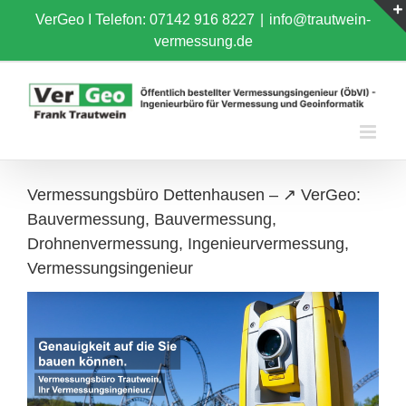
Skip
VerGeo I
Telefon: 07142 916 8227
|
info@trautwein-
to
vermessung.de
content
Vermessungsbüro Dettenhausen – ↗️ VerGeo:
Bauvermessung, Bauvermessung,
Drohnenvermessung, Ingenieurvermessung,
Vermessungsingenieur